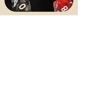
- Une partie type
Le déroulement d'une partie de
Donjons et Dragons ressemble
souvent à cela: un groupe d'amis, de
proches, ou de collègues se
retrouvent au milieu de leur horaire
chargé, souvent chez le maître de jeu,
ou chez celui ou celle qui a la table la
plus adaptée.
Tout le monde discute, s'échange des
nouvelles, et les joueurs se