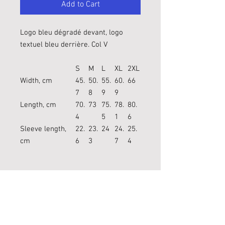
Add to Cart
Logo bleu dégradé devant, logo
textuel bleu derrière. Col V
S
M
L
XL
2XL
Width, cm
45.
50.
55.
60.
66
7
8
9
9
Length, cm
70.
73
75.
78.
80.
4
5
1
6
Sleeve length,
22.
23.
24
24.
25.
cm
6
3
7
4
Contact information :